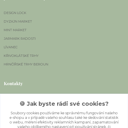
DESIGN LOCK
DYZAJN MARKET
MINT MARKET
JARMARK RADOSTI
LÍVANEC
KŘIVOKLÁTSKÉ TRHY
HRNČÍŘSKÉ TRHY BEROUN
Kontakty
Ing. Michala Grünbaum
🍪 Jak byste rádi své cookies?
+420 724 468 483
Soubory cookies používáme ke správnému fungování našeho
e-shopu a v případě vašeho souhlasu také ke sledování statistik
info@grimbi.cz
o webu, měření efektivity reklamních kampaní, zapamatování
vašeho oblíbeného nastavení při používání stránek, či