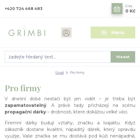
0
ks
+420 724 468 483
0 Kč
Menu
Hledat
Úvod
Pro firmy
Pro firmy
V dnešní době nestačí být jen vidět – je třeba být
zapamatovatelný
. A právě tady přicházejí na scénu
propagační dárky
– drobnosti, které dokážou velké věci.
Firemní dárky budují vztahy, značku a loajalitu. Když
zákazník dostane kvalitní, nápaditý dárek, který opravdu
využije, Vaše značka se mu dostává pod kůži nenápadně,