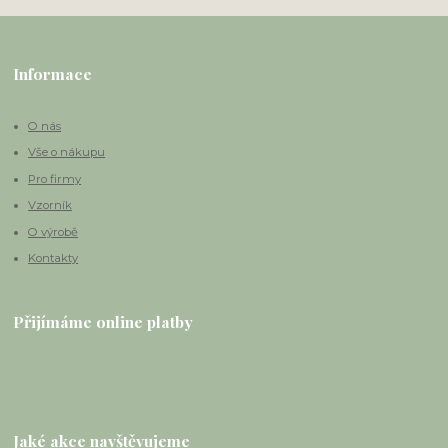
Informace
O nás
Vše o nákupu
Pro firmy
Vzorník
O výrobě
Kontakty
Přijímáme online platby
Jaké akce navštěvujeme