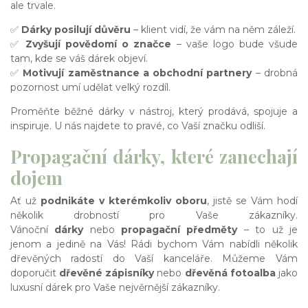
ale trvale.
✅
Dárky posilují důvěru
– klient vidí, že vám na něm záleží.
✅
Zvyšují povědomí o značce
– vaše logo bude všude
tam, kde se váš dárek objeví.
✅
Motivují zaměstnance a obchodní partnery
– drobná
pozornost umí udělat velký rozdíl.
Proměňte běžné dárky v nástroj, který prodává, spojuje a
inspiruje. U nás najdete to pravé, co Vaší značku odliší.
Propagační dárky, které zanechají
dojem
Ať už
podnikáte v kterémkoliv oboru
, jistě se Vám hodí
několik drobností pro Vaše zákazníky.
Vánoční
dárky
nebo
propagační předměty
– to už je
jenom a jedině na Vás! Rádi bychom Vám nabídli několik
dřevěných radostí do Vaší kanceláře. Můžeme Vám
doporučit
dřevěné zápisníky
nebo
dřevěná fotoalba
jako
luxusní dárek pro Vaše nejvěrnější zákazníky.