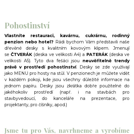
Pohostinství
Vlastníte restauraci, kavárnu, cukrárnu, rodinný
penzion nebo hotel?
Rádi bychom Vám představili naše
dřevěné desky s kvalitním kovovým klipem. Jmenují
se
ČTVERÁK
(deska ve velikosti A4) a
PATERÁK
(deska ve
velikosti A5). Tyto dva fešáci jsou
neuvěřitelně trendy
právě v prostředí pohostinství
. Desky se zde využívají
jako MENU pro hosty na stůl. V penzionech je můžete vidět
v každém pokoji, kde jsou všechny důležité informace na
jednom papíru. Desky jsou zkrátka dobře použitelné do
jakéhokoliv prostředí (např. i na stavbách pro
stavbyvedoucí, do kanceláře na prezentace, pro
projektanty, pro číšníky, apod.)
Jsme tu pro Vás, navrhneme a vyrobíme